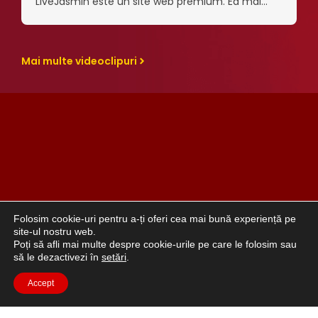
LiveJasmin este un site web premium. Ea mai
lucrase pe alte site-uri, dar numai LiveJasmin
i-a dat senzația pe care o căuta. Îi place…
Mai multe videoclipuri
Folosim cookie-uri pentru a-ți oferi cea mai bună experiență pe
site-ul nostru web.
Poți să afli mai multe despre cookie-urile pe care le folosim sau
să le dezactivezi în
setări
.
Accept