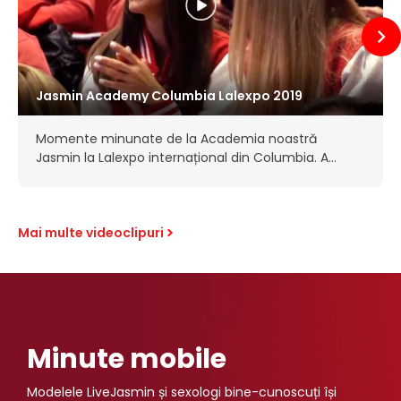
Jasmin Academy Columbia Lalexpo 2019
Momente minunate de la Academia noastră
Jasmin la Lalexpo internațional din Columbia. Am
oferit un seminar cuprinzător de instruire pentru
a ajuta modelele din toată America Latină să-și
atingă obiectivele…
Mai multe videoclipuri
Minute mobile
Modelele LiveJasmin și sexologi bine-cunoscuți își