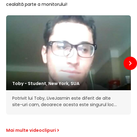
cealaltă parte a monitorului!
Toby - Student, New York, SUA
Potrivit lui Toby, LiveJasmin este diferit de alte
site-uri cam, deoarece acesta este singurul loc
în care plătește pentru serviciu. Pe alte site-uri,
fetele sunt mult mai promiscue în Chat-ul…
Mai multe videoclipuri