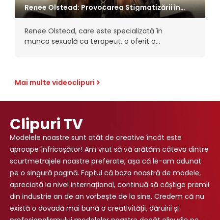
Renee Olstead: Provocarea Stigmatizării în
Munca Sexuală
Renee Olstead, care este specializată în
munca sexuală ca terapeut, a oferit o
perspectivă cu adevărat profundă asupra
provocărilor cu care se confruntă lucrătorii
sexuali în societatea modernă, dintre care…
Mai multe videoclipuri
Clipuri TV
Modelele noastre sunt atât de creative încât este
aproape înfricoșător! Am vrut să vă arătăm câteva dintre
scurtmetrajele noastre preferate, așa că le-am adunat
pe o singură pagină. Faptul că baza noastră de modele,
apreciată la nivel internațional, continuă să câștige premii
din industrie an de an vorbește de la sine. Credem că nu
există o dovadă mai bună a creativității, dăruirii și