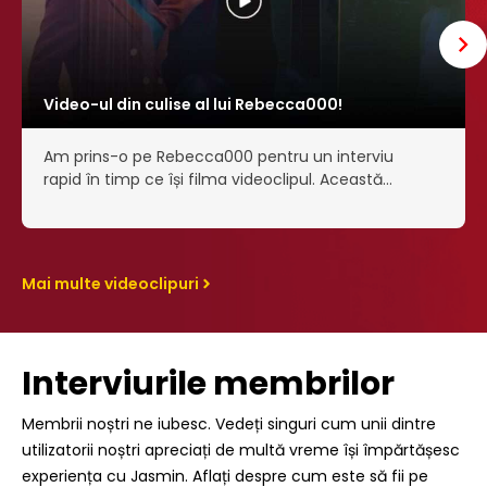
Video-ul din culise al lui Rebecca000!
Am prins-o pe Rebecca000 pentru un interviu
rapid în timp ce își filma videoclipul. Această
doamnă nu este doar superbă, ci are și un mare
simț al umorului!
Mai multe videoclipuri
Interviurile membrilor
Membrii noștri ne iubesc. Vedeți singuri cum unii dintre
utilizatorii noștri apreciați de multă vreme își împărtășesc
experiența cu Jasmin. Aflați despre cum este să fii pe