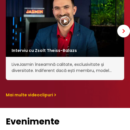
Interviu cu Zsolt Theiss-Balazs
LiveJasmin înseamnă calitate, exclusivitate și
diversitate. Indiferent dacă ești membru, model
sau angajat, avem ceva special pentru fiecare!
În acest interviu, Zsolt Theiss-Balazs, CEO și CPO
al LiveJasmin, ne-a oferit…
Mai multe videoclipuri
Evenimente