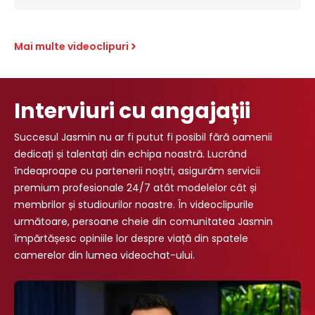
nevoie pentru a reuși! De asemenea, ei știu că,
dacă creează mediul…
Mai multe videoclipuri
Interviuri cu angajații
Succesul Jasmin nu ar fi putut fi posibil fără oamenii
dedicați și talentați din echipa noastră. Lucrând
îndeaproape cu partenerii noștri, asigurăm servicii
premium profesionale 24/7 atât modelelor cât și
membrilor și studiourilor noastre. În videoclipurile
următoare, persoane cheie din comunitatea Jasmin
împărtășesc opiniile lor despre viață din spatele
camerelor din lumea videochat-ului.