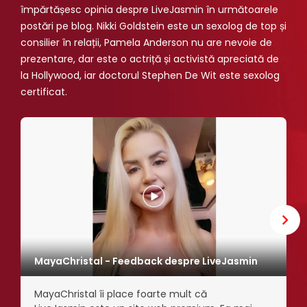
împărtășesc opinia despre LiveJasmin în următoarele
postări pe blog. Nikki Goldstein este un sexolog de top și
consilier în relații, Pamela Anderson nu are nevoie de
prezentare, dar este o actriță și activistă apreciată de
la Hollywood, iar doctorul Stephen De Wit este sexolog
certificat.
MayaChristal - Feedback despre LiveJasmin
MayaChristal îi place foarte mult că