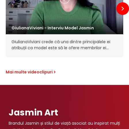
GiulianaViviani - Interviu Model Jasmin
GiulianaViviani crede că una dintre principalele ei
atribuții ca model este să le ofere membrilor ei
șansa de a fi bărbați într-o societate în care nu
au această oportunitate atât…
Mai multe videoclipuri
Jasmin Art
Brandul Jasmin și stilul de viață asociat au inspirat mulți