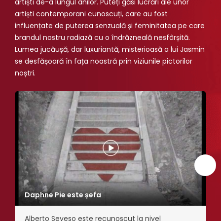
artiști de-a lungul anilor. Puteți găsi lucrări ale unor
artiști contemporani cunoscuți, care au fost
influențate de puterea senzuală și feminitatea pe care
brandul nostru radiază cu o îndrăzneală nesfârșită.
Lumea jucăușă, dar luxuriantă, misterioasă a lui Jasmin
se desfășoară în fața noastră prin viziunile pictorilor
noștri.
Daphne Pie este șefa
Alberto Seveso este recunoscut la nivel