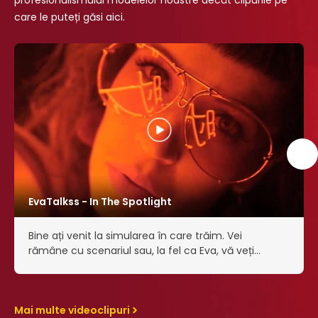
profesionalismului modelelor noastre decât clipurile pe
care le puteți găsi aici.
EvaTalkss - In The Spotlight
Bine ați venit la simularea în care trăim. Vei
rămâne cu scenariul sau, la fel ca Eva, vă veți
crea propria cale? Alătură-te Evei în lumea ei
roșie și lasă…
Mai multe videoclipuri