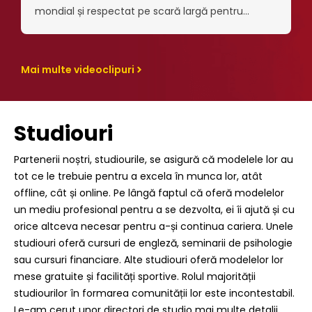
mondial și respectat pe scară largă pentru
fotografia sa de mare viteză și compozițiile
digitale complicate. În calitate de artist, a fost
comisionat de…
Mai multe videoclipuri
Studiouri
Partenerii noștri, studiourile, se asigură că modelele lor au
tot ce le trebuie pentru a excela în munca lor, atât
offline, cât și online. Pe lângă faptul că oferă modelelor
un mediu profesional pentru a se dezvolta, ei îi ajută și cu
orice altceva necesar pentru a-și continua cariera. Unele
studiouri oferă cursuri de engleză, seminarii de psihologie
sau cursuri financiare. Alte studiouri oferă modelelor lor
mese gratuite și facilități sportive. Rolul majorității
studiourilor în formarea comunității lor este incontestabil.
Le-am cerut unor directori de studio mai multe detalii