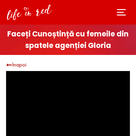
Faceți Cunoștință cu femeile din
spatele agenției Gloria
Înapoi