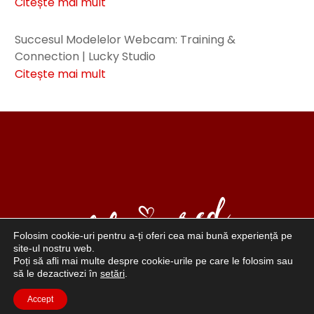
Citește mai mult
Succesul Modelelor Webcam: Training &
Connection | Lucky Studio
Citește mai mult
Folosim cookie-uri pentru a-ți oferi cea mai bună experiență pe
site-ul nostru web.
Poți să afli mai multe despre cookie-urile pe care le folosim sau
să le dezactivezi în
setări
.
„Viața în roșu” este un mod de viață care pune accent
pe sexualitatea pozitivă, iubirea de sine și încrederea în
Accept
sine. Roșu este culoarea curajului, pasiunii, vitalității și