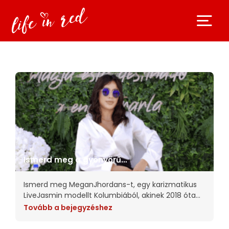
Ismerd meg a gyönyörű
Megan Jhordans-t még
ma!
Ismerd meg MeganJhordans-t, egy karizmatikus
LiveJasmin modellt Kolumbiából, akinek 2018 óta
tartó útja nem kevesebb, mint inspiráló.Ebben az
Tovább a bejegyzéshez
őszinte interjúban Megan szívből jövő betekintést
nyújt az életébe, megosztva a motivációkat,