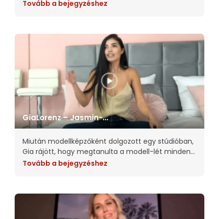
módjában. A Jasmin hatalmas pénzügyi változást
Tovább a bejegyzéshez
hozott az életébe. Autót, lakást és olyan
luxuscikkeket vehetett, amelyekre mindig is
GiaLorenz – Jasmin-
modellinterjú
Miután modellképzőként dolgozott egy stúdióban,
Gia rájött, hogy megtanulta a modell-lét minden
csinját-bínját az explicit tartalmakon túl. Rájött,
Tovább a bejegyzéshez
hogy az emberek nagyon magányosak, és a
webkamerázás legfontosabb aspektusa a
közösségi