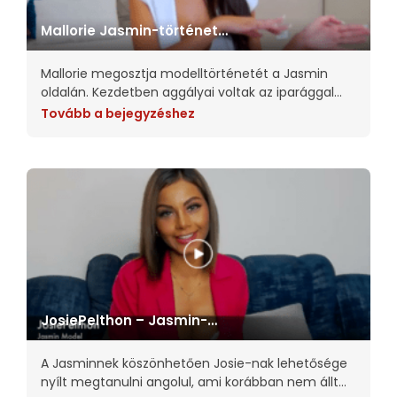
Mallorie Jasmin-története:
lehetőségek és kapcsolat
Mallorie megosztja modelltörténetét a Jasmin
oldalán. Kezdetben aggályai voltak az iparággal
kapcsolatban, de egy barátja biztatta, hogy
Tovább a bejegyzéshez
tegyen egy próbát. Mallorie-t kellemesen
meglepte a támogatás, amelyet a tagoktól
kapott, akik
JosiePelthon – Jasmin-
modellinterjú
A Jasminnek köszönhetően Josie-nak lehetősége
nyílt megtanulni angolul, ami korábban nem állt