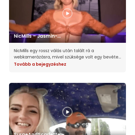
NicMills – Jasmin-
modellinterjú
NicMills egy rossz válás után talált rá a
webkamerázásra, mivel szüksége volt egy bevételi
forrásra, miközben otthonról szeretett volna
Tovább a bejegyzéshez
dolgozni. Megosztja, hogy a kamerázás segített
neki visszaszerezni az önbizalmát a
SurgeAndScarlette –