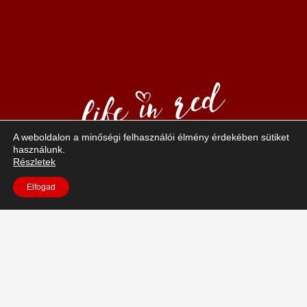
A weboldalon a minőségi felhasználói élmény érdekében sütiket
használunk.
Részletek
A “Life in red” – egy életérzés, ami a pozitív szexualitást
és a
Elfogad
magabiztosságot foglalja magába. A piros a bátorság,
vitalitás és a
szenvedély, erotika színe. A Jasmin modelljei ezeket az
értékeket képviselik.