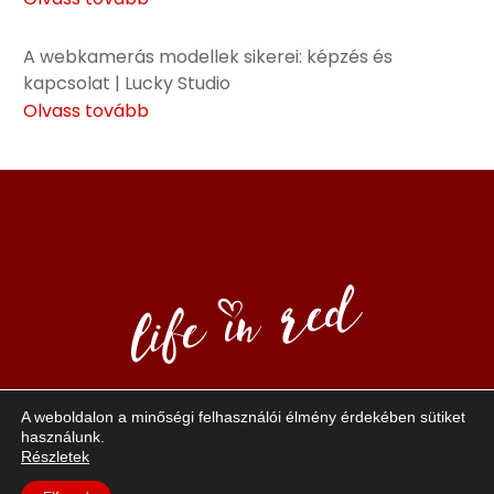
A webkamerás modellek sikerei: képzés és
kapcsolat | Lucky Studio
Olvass tovább
A weboldalon a minőségi felhasználói élmény érdekében sütiket
A “Life in red” – egy életérzés, ami a pozitív szexualitást
használunk.
és a
Részletek
magabiztosságot foglalja magába. A piros a bátorság,
vitalitás és a