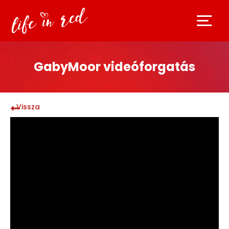
GabyMoor videóforgatás
Vissza