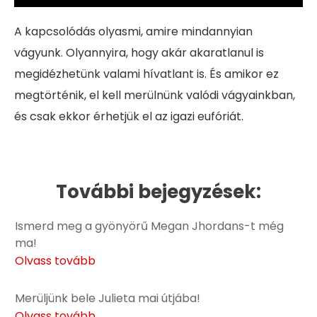
A kapcsolódás olyasmi, amire mindannyian
vágyunk. Olyannyira, hogy akár akaratlanul is
megidézhetünk valami hívatlant is. És amikor ez
megtörténik, el kell merülnünk valódi vágyainkban,
és csak ekkor érhetjük el az igazi eufóriát.
További bejegyzések:
Ismerd meg a gyönyörű Megan Jhordans-t még
ma!
Olvass tovább
Merüljünk bele Julieta mai útjába!
Olvass tovább