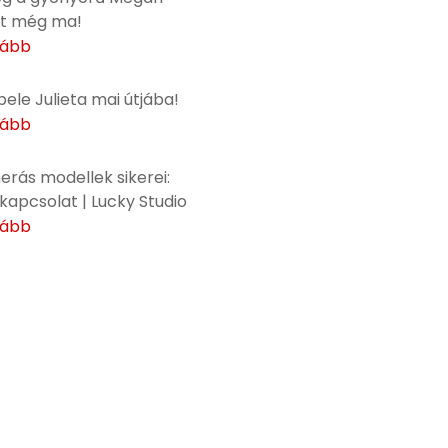
t még ma!
vább
bele Julieta mai útjába!
vább
rás modellek sikerei:
kapcsolat | Lucky Studio
vább