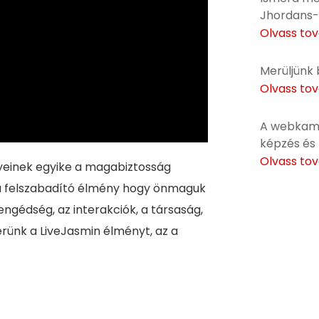
Jhordans-
Olvass to
Merüljünk 
Olvass to
A webkame
képzés és 
Olvass to
yeinek egyike a magabiztosság
, a felszabadító élmény hogy önmaguk
ngédség, az interakciók, a társaság,
rünk a LiveJasmin élményt, az a