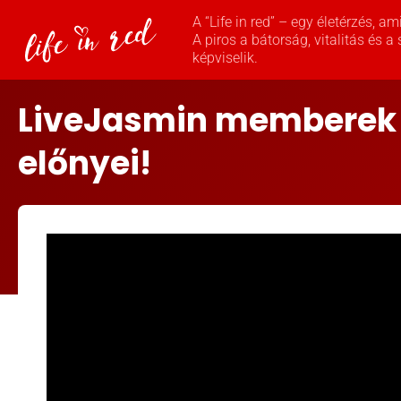
A “Life in red” – egy életérzés, 
A piros a bátorság, vitalitás és a
képviselik.
LiveJasmin memberek 
előnyei!