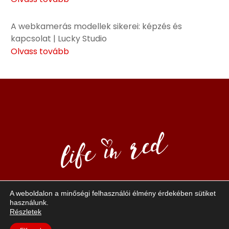
A webkamerás modellek sikerei: képzés és
kapcsolat | Lucky Studio
Olvass tovább
A weboldalon a minőségi felhasználói élmény érdekében sütiket
A “Life in red” – egy életérzés, ami a pozitív szexualitást
használunk.
és a
Részletek
magabiztosságot foglalja magába. A piros a bátorság,
vitalitás és a