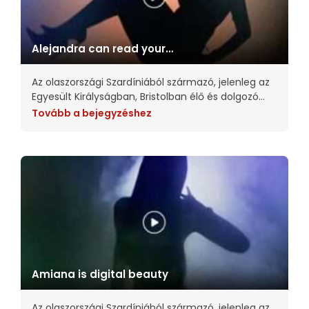
Alejandra can read your
mind
Az olaszországi Szardíniából származó, jelenleg az
Egyesült Királyságban, Bristolban élő és dolgozó
Alberto Seveso a digitális művészeti világ
Tovább a bejegyzéshez
újítójaként nőtte ki magát. Nyers, kísérletező
munkáira a gördeszkagrafikák és a 90-es
Amiana is digital beauty
Az olaszországi Szardíniából származó, jelenleg az