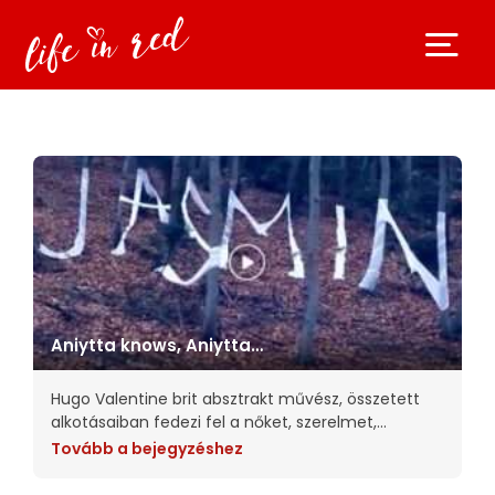
Aniytta knows, Aniytta
sees
Hugo Valentine brit absztrakt művész, összetett
alkotásaiban fedezi fel a nőket, szerelmet,
szépséget, a tökéletlenséget és az intimitást.
Tovább a bejegyzéshez
Munkáiban megpróbálja a szemlélődőket a kép
tárgyának a helyébe tenni. Nagy hatást