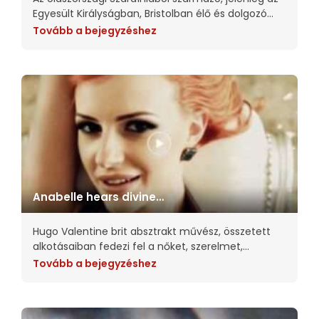
Egyesült Királyságban, Bristolban élő és dolgozó
Alberto Seveso a digitális művészeti világ
Tovább a bejegyzéshez
újítójaként nőtte ki magát. Nyers, kísérletező
munkáira a gördeszkagrafikák és a 90-es
Anabelle hears divine
whispers
Hugo Valentine brit absztrakt művész, összetett
alkotásaiban fedezi fel a nőket, szerelmet,
szépséget, a tökéletlenséget és az intimitást.
Tovább a bejegyzéshez
Munkáiban megpróbálja a szemlélődőket a kép
tárgyának a helyébe tenni. Nagy hatást