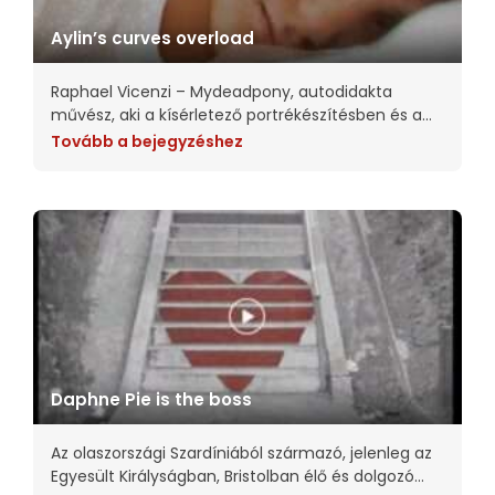
Aylin’s curves overload
Raphael Vicenzi – Mydeadpony, autodidakta
művész, aki a kísérletező portrékészítésben és a
feltűnő vegyes technikás kollázsmunkákban
Tovább a bejegyzéshez
jeleskedik. A BeHance-en több mint 72 000
követővel rendelkezik, portfólióját 1,3 millió
alkalommal nézték
Daphne Pie is the boss
Az olaszországi Szardíniából származó, jelenleg az
Egyesült Királyságban, Bristolban élő és dolgozó