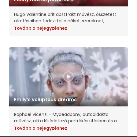
changes
Hugo Valentine brit absztrakt művész, összetett
alkotásaiban fedezi fel a nőket, szerelmet,
szépséget, a tökéletlenséget és az intimitást.
Tovább a bejegyzéshez
Munkáiban megpróbálja a szemlélődőket a kép
tárgyának a helyébe tenni. Nagy hatást
Emily’s voluptous dreams￼
Raphael Vicenzi – Mydeadpony, autodidakta
művész, aki a kísérletező portrékészítésben és a
feltűnő vegyes technikás kollázsmunkákban
Tovább a bejegyzéshez
jeleskedik. A BeHance-en több mint 72 000