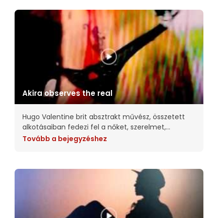
Akira observes the real
Hugo Valentine brit absztrakt művész, összetett
alkotásaiban fedezi fel a nőket, szerelmet,
szépséget, a tökéletlenséget és az intimitást.
Tovább a bejegyzéshez
Munkáiban megpróbálja a szemlélődőket a kép
tárgyának a helyébe tenni. Nagy hatást