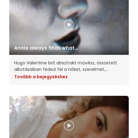
Annia always finds what
she is looking for
Hugo Valentine brit absztrakt művész, összetett
alkotásaiban fedezi fel a nőket, szerelmet,
szépséget, a tökéletlenséget és az intimitást.
Tovább a bejegyzéshez
Munkáiban megpróbálja a szemlélődőket a kép
tárgyának a helyébe tenni. Nagy hatást