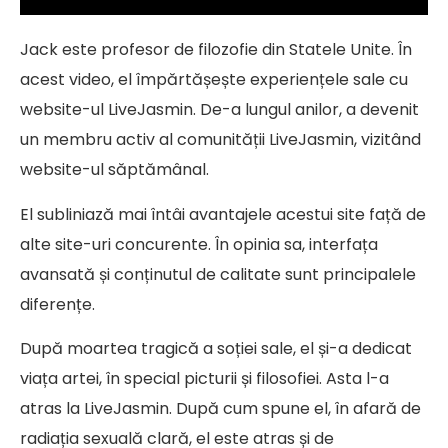
Jack este profesor de filozofie din Statele Unite. În
acest video, el împărtășește experiențele sale cu
website-ul LiveJasmin. De-a lungul anilor, a devenit
un membru activ al comunității LiveJasmin, vizitând
website-ul săptămânal.
El subliniază mai întâi avantajele acestui site față de
alte site-uri concurente. În opinia sa, interfața
avansată și conținutul de calitate sunt principalele
diferențe.
După moartea tragică a soției sale, el și-a dedicat
viața artei, în special picturii și filosofiei. Asta l-a
atras la LiveJasmin. După cum spune el, în afară de
radiația sexuală clară, el este atras și de