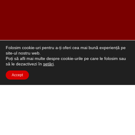
Folosim cookie-uri pentru a-ți oferi cea mai bună experiență pe
site-ul nostru web.
Poți să afli mai multe despre cookie-urile pe care le folosim sau
să le dezactivezi în
setări
.
Accept
„Viața în roșu” este un mod de viață care pune accent
pe sexualitatea pozitivă, iubirea de sine și încrederea în
sine. Roșu este culoarea curajului, pasiunii, vitalității și
erotismului, iar modelele noastre reflectă aceste valori.