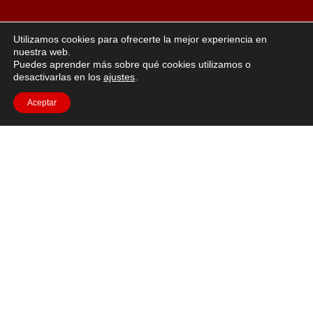
Utilizamos cookies para ofrecerte la mejor experiencia en
nuestra web.
Puedes aprender más sobre qué cookies utilizamos o
desactivarlas en los
ajustes
.
Aceptar
“La vida en rojo”: un sentido de la vida que conduce a
una sexualidad positiva y
implica confianza. El rojo es el coraje, la vitalidad y
pasión, el color del erotismo. Los modelos Jasmin
representan estos valores.