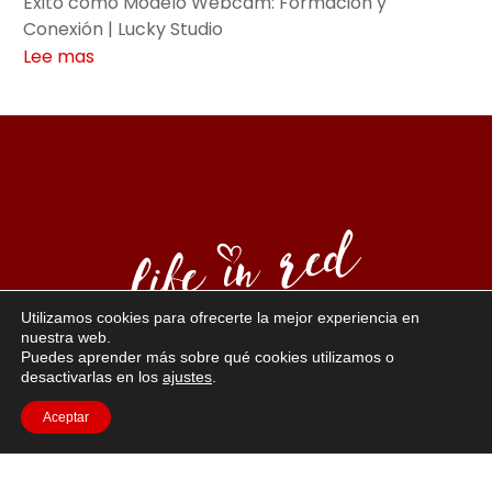
Éxito como Modelo Webcam: Formación y
Conexión | Lucky Studio
Lee mas
Utilizamos cookies para ofrecerte la mejor experiencia en
nuestra web.
Puedes aprender más sobre qué cookies utilizamos o
“La vida en rojo”: un sentido de la vida que conduce a
desactivarlas en los
ajustes
.
una sexualidad positiva y
implica confianza. El rojo es el coraje, la vitalidad y
Aceptar
pasión, el color del erotismo. Los modelos Jasmin
representan estos valores.