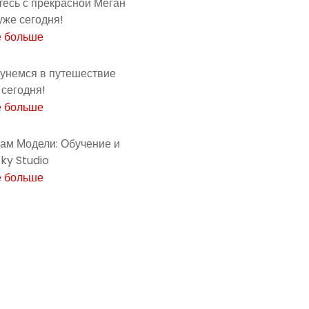
есь с прекрасной Меган
уже сегодня!
е больше
кунемся в путешествие
сегодня!
е больше
ам Модели: Обучение и
cky Studio
е больше