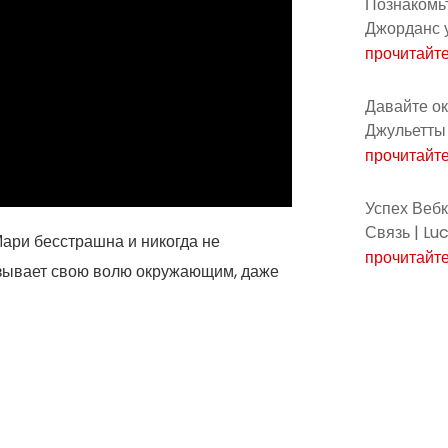
Познакомьт
Джорданс 
прочитайт
Давайте о
Джульетты 
прочитайт
Успех Вебк
Связь | Lu
Мари бесстрашна и никогда не
прочитайт
вязывает свою волю окружающим, даже