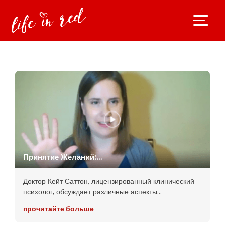
Принятие Желаний:
Исследование
Сексуальности | Доктор Кейт
Доктор Кейт Саттон, лицензированный клинический
Саттон
психолог, обсуждает различные аспекты
сексуальности и важность изучения и принятия своих
прочитайте больше
желаний и фантазий. Она подчеркивает, что
фантазия является естественной частью