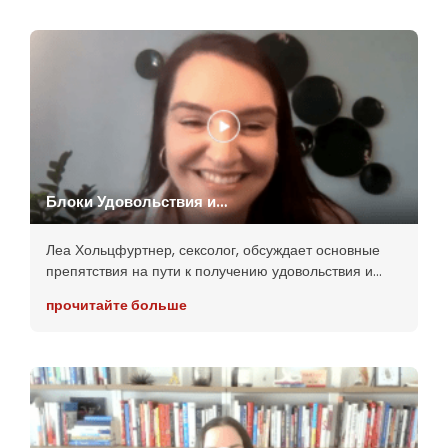
человеческого бытия и может
Блоки Удовольствия и
Сексуальное Воспитание |
Леа Хольцфуртнер
Леа Хольцфуртнер, сексолог, обсуждает основные
препятствия на пути к получению удовольствия и
подчеркивает необходимость всестороннего
прочитайте больше
сексуального образования. Она также подчеркивает
отсутствие подготовки и дискомфорт среди
профессионалов при обсуждении вопросов
сексуальности