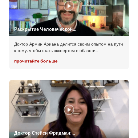
Раскрытие Человеческой
Сексуальности: Доктор
Армин Ариана (Доктор
Доктор Армин Ариана делится своим опытом на пути
Медицинских Наук, Сексолог,
к тому, чтобы стать экспертом в области
Профессор, Научный
Сотрудник)
человеческой сексуальности. Это интервью
прочитайте больше
наполнено исследованиями и научными фактами и в
целом действительно интересно. Он
Доктор Стейси Фридман: