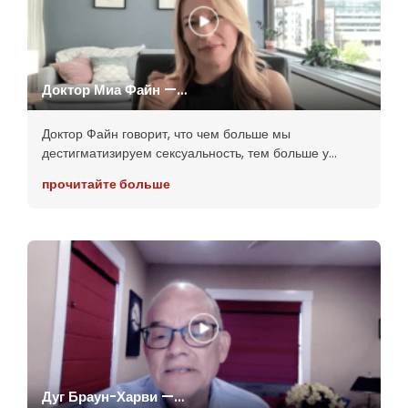
Доктор Миа Файн —
Интервью Эксперта
Доктор Файн говорит, что чем больше мы
дестигматизируем сексуальность, тем больше у
людей свободы, чтобы вступить в здоровые
прочитайте больше
сексуальные отношения с собой и другими. Она
обсуждает тот факт, что люди
Дуг Браун-Харви —