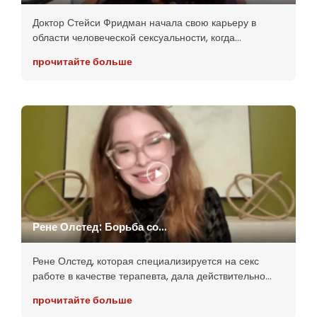
Нарушение Табу ради
Удовольствия и Исцеления
Доктор Стейси Фридман начала свою карьеру в
области человеческой сексуальности, когда
столкнулась с личными проблемами, на которые ни у
прочитайте больше
кого не было ответов. Доктор Стейси обсуждает тот
факт, что из-за
Рене Олстед: Борьба со
Стигмой в Секс Работе
Рене Олстед, которая специализируется на секс
работе в качестве терапевта, дала действительно
глубокое понимание проблем, с которыми
прочитайте больше
сталкиваются секс работники в современном