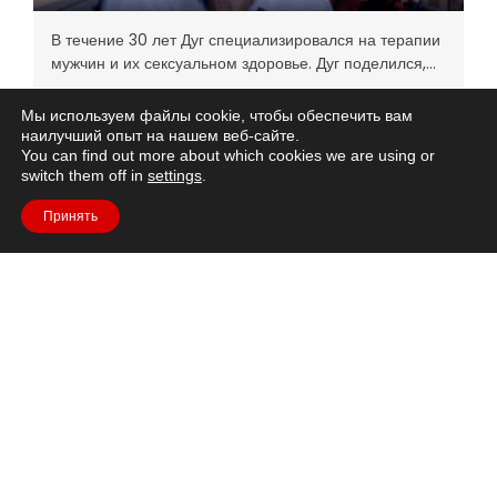
Интервью Эксперта
В течение 30 лет Дуг специализировался на терапии
мужчин и их сексуальном здоровье. Дуг поделился,
что после проведения исследовательской
прочитайте больше
программы в Новом Южном Уэльсе, Австралия, где
Мы используем файлы cookie, чтобы обеспечить вам
секс-работа является законной, они
наилучший опыт на нашем веб-сайте.
You can find out more about which cookies we are using or
switch them off in
settings
.
Принять
Доктор Джейсон Джонс
Интервью Эксперта
Доктор Джейсон говорит, что потребность в общении
важнее еды в нашей ДНК. Это самая насущная
потребность человека. Он заявил, что Всемирная
прочитайте больше
Организация Здравоохранения подготовила