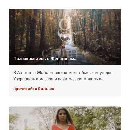
Познакомьтесь с Женщинами
Из Агентства Gloria
В Агентстве Gloria женщина может быть кем угодно.
Уверенная, стильная и влиятельная модель с
безграничными возможностями! Несмотря на
прочитайте больше
хорошие и плохие времена, в Агентстве Gloria вас
ждут невероятные женщины, поддерживающие