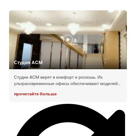
Студия ACM
Студии ACM верят в комфорт и роскошь. Их
ультрасовременные офисы обеспечивают моделей
всем необходимым для успеха! Они также знают, что
прочитайте больше
если создать правильную среду, чтобы их модели
были счастливы, то