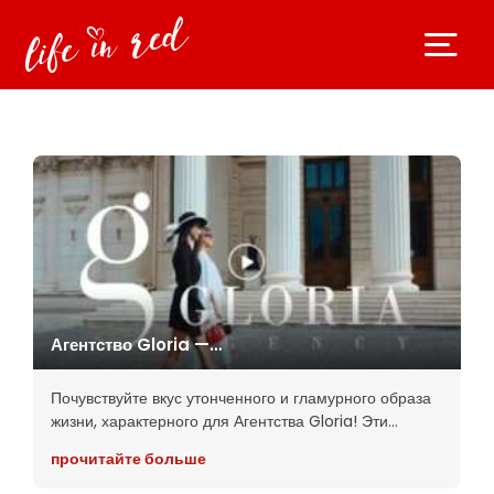
Агентство Gloria —
Очарование и Харизма
Почувствуйте вкус утонченного и гламурного образа
жизни, характерного для Агентства Gloria! Эти
модели, страстно увлеченные модой, путешествиями
прочитайте больше
и жизненными радостями, знают, как максимально
использовать каждый момент.