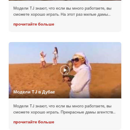
Модели TJ знают, что если вы много работаете, вы
сможете хорошо играть. На этот раз милые дамы
отправились исследовать многочисленные
прочитайте больше
живописные регионы Турции. Сможете ли вы
оторвать от них взгляд
Модели TJ в Дубае
Модели TJ знают, что если вы много работаете, вы
сможете хорошо играть. Прекрасные дамы агентства
TJ регулярно путешествуют по самым экзотическим
прочитайте больше
местам, и теперь вы можете открыть для себя тайны