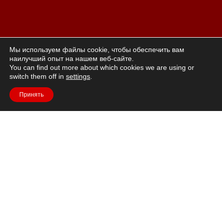
Мы используем файлы cookie, чтобы обеспечить вам
наилучший опыт на нашем веб-сайте.
You can find out more about which cookies we are using or
switch them off in
settings
.
Принять
Жизнь в красном»: ощущение жизни, которое приводит к
позитивной сексуальности и
это подразумевает доверие. Красный – это мужество,
жизненная сила и
страсть, цвет эротики. Модели Jasmin представляют эти