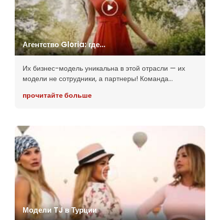
Агентство Gloria: где
элегантность встречается со
страстью
Их бизнес-модель уникальна в этой отрасли — их
модели не сотрудники, а партнеры! Команда
Агентства Gloria имеет не менее 15 лет опыта и
прочитайте больше
делает все возможное, чтобы поддержать своих
моделей
Модели TJ в Турции