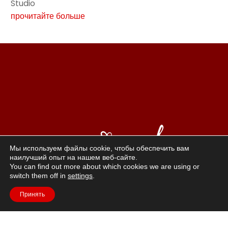
Studio
прочитайте больше
Мы используем файлы cookie, чтобы обеспечить вам
наилучший опыт на нашем веб-сайте.
You can find out more about which cookies we are using or
switch them off in
settings
.
Жизнь в красном»: ощущение жизни, которое приводит к
Принять
позитивной сексуальности и
это подразумевает доверие. Красный – это мужество,
жизненная сила и