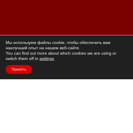
Мы используем файлы cookie, чтобы обеспечить вам
наилучший опыт на нашем веб-сайте.
You can find out more about which cookies we are using or
switch them off in
settings
.
Принять
Жизнь в красном»: ощущение жизни, которое приводит к
позитивной сексуальности и
это подразумевает доверие. Красный – это мужество,
жизненная сила и
страсть, цвет эротики. Модели Jasmin представляют эти
значения.