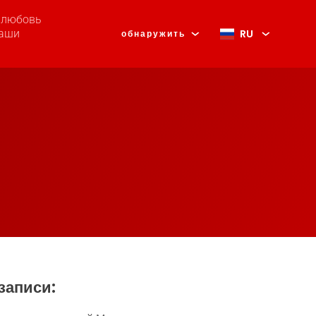
, любовь
RU
наши
обнаружить
записи: