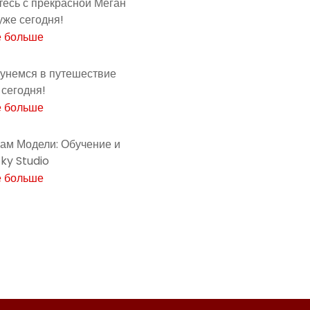
есь с прекрасной Меган
уже сегодня!
е больше
кунемся в путешествие
сегодня!
е больше
ам Модели: Обучение и
cky Studio
е больше