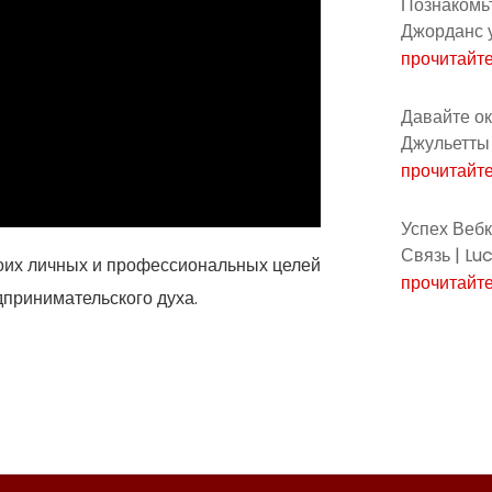
Познакомьт
Джорданс 
прочитайт
Давайте о
Джульетты 
прочитайт
Успех Вебк
Связь | Lu
воих личных и профессиональных целей
прочитайт
принимательского духа.