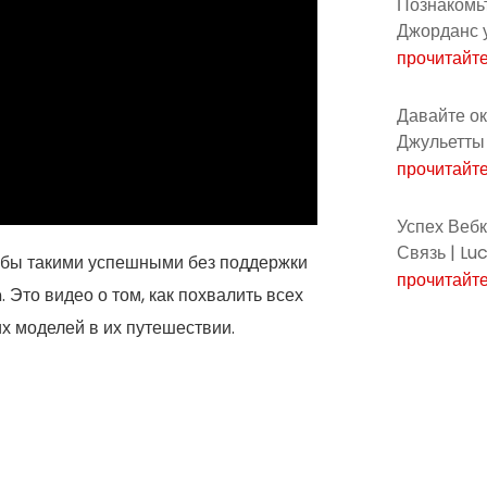
Познакомьт
Джорданс 
прочитайт
Давайте о
Джульетты 
прочитайт
Успех Вебк
Связь | Lu
и бы такими успешными без поддержки
прочитайт
 Это видео о том, как похвалить всех
 моделей в их путешествии.