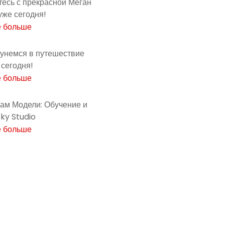
есь с прекрасной Меган
уже сегодня!
е больше
кунемся в путешествие
сегодня!
е больше
ам Модели: Обучение и
cky Studio
е больше