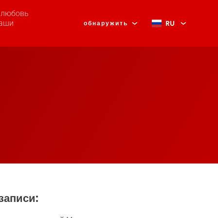
, любовь
RU
наши
обнаружить
записи: