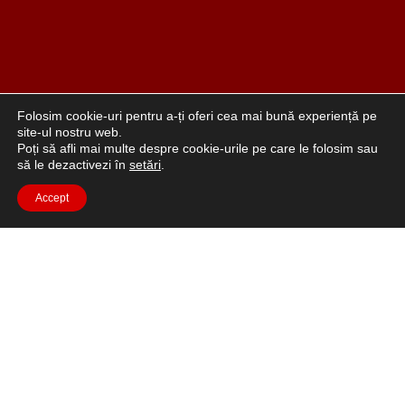
Folosim cookie-uri pentru a-ți oferi cea mai bună experiență pe
site-ul nostru web.
Poți să afli mai multe despre cookie-urile pe care le folosim sau
să le dezactivezi în
setări
.
Accept
„Viața în roșu” este un mod de viață care pune accent
pe sexualitatea pozitivă, iubirea de sine și încrederea în
sine. Roșu este culoarea curajului, pasiunii, vitalității și
erotismului, iar modelele noastre reflectă aceste valori.