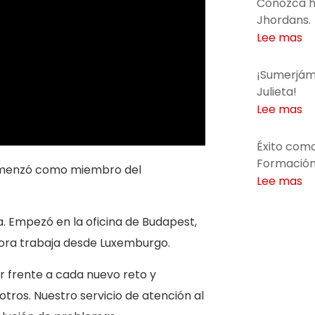
Conozca h
Jhordans.
Lee mas
¡Sumerjámo
Julieta!
Lee mas
Éxito com
Formación 
Comenzó como miembro del
Lee mas
 Empezó en la oficina de Budapest,
ahora trabaja desde Luxemburgo.
r frente a cada nuevo reto y
tros. Nuestro servicio de atención al