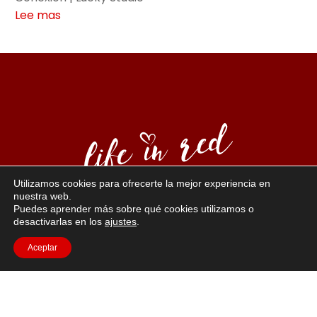
Lee mas
Utilizamos cookies para ofrecerte la mejor experiencia en
nuestra web.
Puedes aprender más sobre qué cookies utilizamos o
“La vida en rojo”: un sentido de la vida que conduce a
desactivarlas en los
ajustes
.
una sexualidad positiva y
implica confianza. El rojo es el coraje, la vitalidad y
Aceptar
pasión, el color del erotismo. Los modelos Jasmin
representan estos valores.